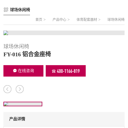
FLZ-A 双夹丝笼式足球
圆管组合式围网
球场休闲椅
FLZ-B 夹芯板笼式足球
方管组合式围网
>
>
>
首页
产品中心
体育配套器材
球场休闲椅
FLZ-C 半格栅笼式足球
片装组合式围网
FLZ-D PE包塑笼式足球
球场休闲椅
FY-016 铝合金座椅
400-1166-819
在线咨询
产品详情