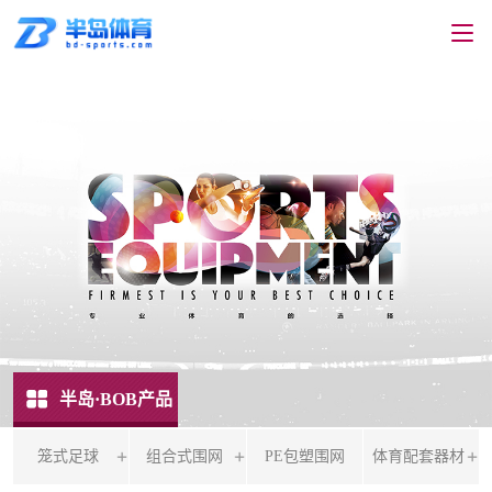
半岛·BOB产品
笼式足球
组合式围网
PE包塑围网
体育配套器材