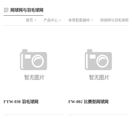
FLZ-A 双夹丝笼式足球
圆管组合式围网
网球网与羽毛球网
FLZ-B 夹芯板笼式足球
方管组合式围网
>
>
>
首页
产品中心
体育配套器材
网球网与羽毛球网
FLZ-C 半格栅笼式足球
片装组合式围网
FLZ-D PE包塑笼式足球
FYW-030 羽毛球网
FW-002 比赛型网球网