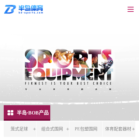
半岛·BOB产品
笼式足球
组合式围网
PE包塑围网
体育配套器材