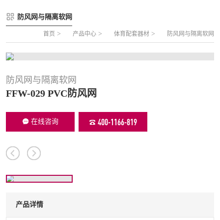
FLZ-A 双夹丝笼式足球
圆管组合式围网
防风网与隔离软网
FLZ-B 夹芯板笼式足球
方管组合式围网
>
>
>
首页
产品中心
体育配套器材
防风网与隔离软网
FLZ-C 半格栅笼式足球
片装组合式围网
FLZ-D PE包塑笼式足球
防风网与隔离软网
FFW-029 PVC防风网
400-1166-819
在线咨询
产品详情