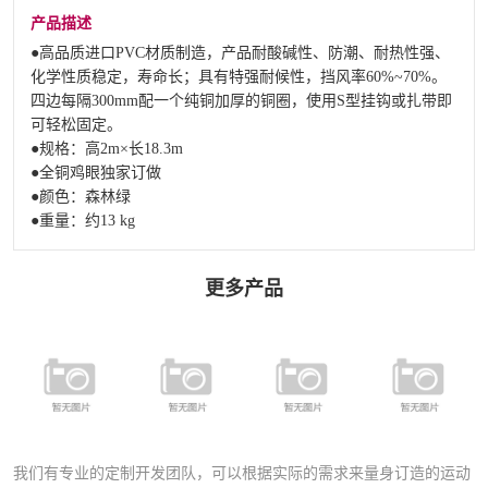
产品描述
●高品质进口PVC材质制造，产品耐酸碱性、防潮、耐热性强、
化学性质稳定，寿命长；具有特强耐候性，挡风率60%~70%。
四边每隔300mm配一个纯铜加厚的铜圈，使用S型挂钩或扎带即
可轻松固定。
●规格：高2m×长18.3m
●全铜鸡眼独家订做
●颜色：森林绿
●重量：约13 kg
更多产品
FFW-029 PVC
FGW-030A 室
FGW-030 室内
FFW-028A 防
防风网
外隔离软网
隔离软网
风网
我们有专业的定制开发团队，可以根据实际的需求来量身订造的运动