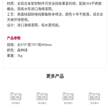
材质：全铝合金型材制作可完全回收重复利用，配装304不锈钢
螺丝。高吸水性进口海绵滚筒。
工艺：表面经超耐候纯聚酯粉末喷涂，颜色十年不脱落，适合全
天候环境使用。
设计：进口海绵滚筒，吸水更彻底。
产品参数
规格：长970*宽795*高969mm
颜色：森林绿
重量：3kg
更多产品
FZQM-5.7.11
FC-079 铝合金
FDZ-016 单打
FT-024 推水器
足球门
茶几
支撑杆