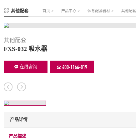
FLZ-A 双夹丝笼式足球
圆管组合式围网
其他配套
>
>
>
首页
产品中心
体育配套器材
其他配套
FLZ-B 夹芯板笼式足球
方管组合式围网
FLZ-C 半格栅笼式足球
片装组合式围网
FLZ-D PE包塑笼式足球
其他配套
FXS-032 吸水器
400-1166-819
在线咨询
产品详情
产品描述