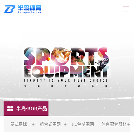
半岛·BOB产品
笼式足球
组合式围网
PE包塑围网
体育配套器材