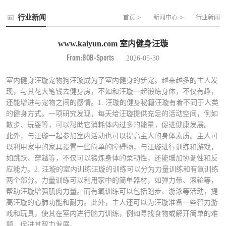
行业新闻
>
>
首页
新闻中心
行业新闻
www.kaiyun.com 室内健身汪璇
From:BOB-Sports
2026-05-30
室内健身汪璇宠物狗汪璇成为了室内健身的新宠。越来越多的主人发
现，与其花大笔钱去健身房，不如和汪璇一起锻炼身体，不仅有趣，
还能增进与宠物之间的感情。1. 汪璇的健身秘籍汪璇有着不同于人类
的健身方式。一项研究发现，每天给汪璇提供充足的活动空间，例如
散步、玩耍等，可以帮助它消耗体内过多的能量，促进健康发展。
此外，与汪璇一起参加室内活动也可以提高主人的身体素质。主人可
以利用家中的家具设置一些简单的障碍物，与汪璇进行训练和游戏，
如跳跃、穿越等，不仅可以锻炼身体的柔韧性，还能增加协调性和反
应能力。2. 汪璇的室内训练汪璇的训练可以分为力量训练和有氧训练
两个部分。力量训练可以利用家中的简单器材，如弹力带、滚轮等，
帮助汪璇增强肌肉力量。而有氧训练可以包括跑步、游泳等活动，提
高汪璇的心肺功能和耐力。此外，主人还可以为汪璇准备一些智力游
戏和玩具，使其在室内进行脑力训练，例如寻找食物或解开简单的难
题，促进其智力发展。