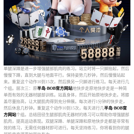
单腿深蹲是进一步增强腿部肌肉的练习。站立时将一只脚抬起，然后
慢慢下蹲，直到大腿与地面平行。保持姿势几秒钟，然后慢慢站起
来。重复这个动作10到15次，然后换另一只脚进行练习。每天进行几
个组。层次三：原
半岛·BOB官方网站
地快步走原地快步走是一种简
单而有效的无器材腿部训练。站直身体，然后开始原地快步走。将膝
盖尽量抬高，让大腿肌肉得到充分伸展。每次进行1分钟的快步走，
然后休息几秒钟。重复这个动作10到15次，每天进行几
半岛·BOB官
方网站
个组。总结田径生腿部肌肉无器材的练习可以帮助你增强腿部
肌肉，提高运动表现。双腿深蹲、单腿深蹲和原地快步走都是非常有
效的练习，无需任何器材即可进行。每天坚持练习，你将看到你的腿