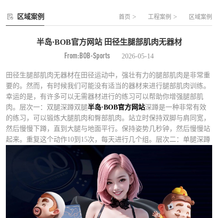
区域案例
>
>
首页
工程案例
区域案例
半岛·BOB官方网站 田径生腿部肌肉无器材
From:BOB-Sports
2026-05-14
田径生腿部肌肉无器材在田径运动中，强壮有力的腿部肌肉是非常重
要的。然而，有时候我们可能没有适当的器材来进行腿部肌肉训练。
幸运的是，有许多可以无需器材进行的练习可以帮助你增强腿部肌
肉。层次一：双腿深蹲双腿
半岛·BOB官方网站
深蹲是一种非常有效
的练习，可以锻炼大腿肌肉和臀部肌肉。站立时保持双脚与肩同宽，
然后慢慢下蹲，直到大腿与地面平行。保持姿势几秒钟，然后慢慢站
起来。重复这个动作10到15次，每天进行几个组。层次二：单腿深蹲