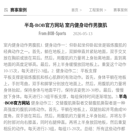
赛事案例
>
>
首页
工程案例
赛事案例
半岛·BOB官方网站 室内健身动作男腹肌
From:BOB-Sports
2026-05-13
室内健身动作男腹肌1. 健身动作一：仰卧起坐仰卧起坐是锻炼腹肌的
经典动作之一。首先，躺在地板上，双脚伸直并紧贴地面，双手交叉
放在胸前或放在耳后。然后，用腹肌的力量将上身抬离地面，直到离
地面的高度足够高。最后，将上半身缓慢放回地板上。重复这个动作
10-15次，每天进行2-3组。2. 健身动作二：平板支撑
平板支撑是锻炼腹肌和核心肌群的有效动作。首先，身体平躺在地板
上，手肘弯曲，双手和脚掌分别放在地面上。然后，用腹肌的力量将
身体抬起，保持身体与地面平行，保持该姿势20-30秒。最后，慢慢
放下身体。每天进行2-3组平板支撑，每组保持时间逐渐增加。3.
半岛
·BOB官方网站
健身动作三：交替腹肌撕裂者交替腹肌撕裂者是一种
高强度的腹肌训练动作。首先，平躺在地板上，双腿抬起并弯曲成90
度角，双手放在耳后。然后，用腹肌的力量将上半身抬起，并将左手
的肘部对向右膝盖，同时右腿伸直。再将上半身放回地板，然后重复
相反的动作。每天进行2-3组，每组15-20次。总结：所有这些动作都