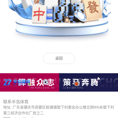
返回
联系半岛体育
地址: 广东省肇庆市高要区蛟塘镇塱下村委会办公楼北侧800米塱下村
第三经济合作社厂房之二