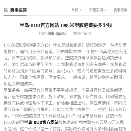
赛事案例
>
>
首页
工程案例
赛事案例
半岛·BOB官方网站 1000米塑胶跑道要多少钱
From:BOB-Sports
2026-04-30
1000米塑胶跑道要多少钱1. 什么是塑胶跑道？塑胶跑道是一种运动场
地材料，通常用于田径跑道。它由橡胶颗粒、PU材料和其他添加剂组
成，具有良好的弹、耐磨和防滑。塑胶跑道可以提供舒适的跑步体
验，减少运动员的受伤风险。2. 塑胶跑道价格因素有哪些？塑胶跑道
的价格受到多个因素的影响：面积大小：较大的跑道需要更多的材料
和人力，因此价格更高。厚度要求：一般来说，越厚的跑道越耐用，
但也会增加成本。
基础条件：如果现有的基础不平整或损坏，需要进行修复或重新建
造，这将增加整体价格。施工难度：如果施工条件复杂，比如需要在
特殊气候或地理条件下施工，价格会相应上涨。供应商选择：不同的
供应商有不同的定价策略，可能会导致价格差异。3. 根据目前市场行
情，1000米塑胶跑道的大概价格是多少？根据市场行情，建造一条
1000米的塑
半岛·BOB官方网站
胶跑道的价格大致在40万至60万人民
币之间。这个价格只是一个估算，实际的价格可能因各种因素而有所